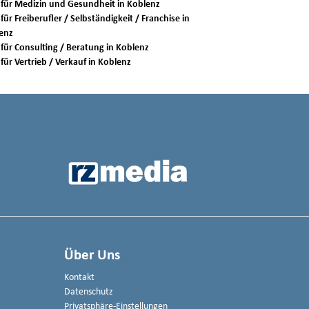
Jobs für Medizin und Gesundheit in Koblenz
für Freiberufler / Selbständigkeit / Franchise in
enz
Jobs für Consulting / Beratung in Koblenz
Jobs für Vertrieb / Verkauf in Koblenz
Über Uns
Kontakt
Datenschutz
Privatsphäre-Einstellungen