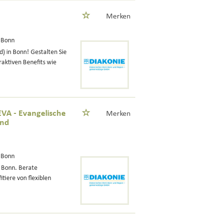
Merken
 Bonn
d) in Bonn! Gestalten Sie
raktiven Benefits wie
EVA - Evangelische
Merken
und
 Bonn
n Bonn. Berate
tiere von flexiblen