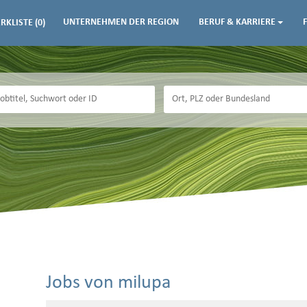
UNTERNEHMEN DER REGION
BERUF & KARRIERE
RKLISTE
(0)
Jobs von milupa