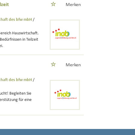
zeit
Merken
schaft des bfw mbH
/
Bereich Hauswirtschaft.
edürfnissen in Teilzeit
i.
Merken
schaft des bfw mbH
/
cht! Begleiten Sie
erstützung für eine