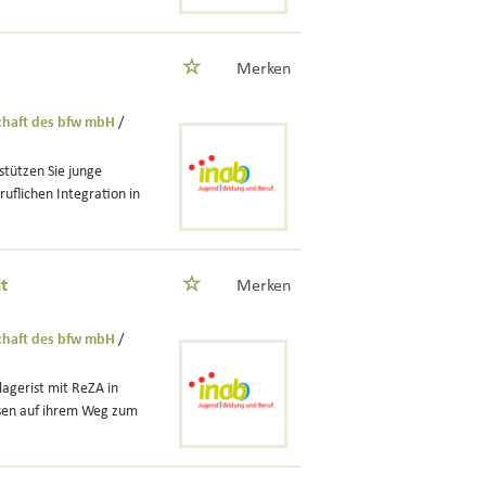
Merken
schaft des bfw mbH
/
tützen Sie junge
uflichen Integration in
t
Merken
schaft des bfw mbH
/
agerist mit ReZA in
ssen auf ihrem Weg zum