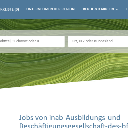
UNTERNEHMEN DER REGION
BERUF & KARRIERE
RKLISTE
(0)
Jobs von inab-Ausbildungs-und-
Beschäftigungsgesellschaft-des-