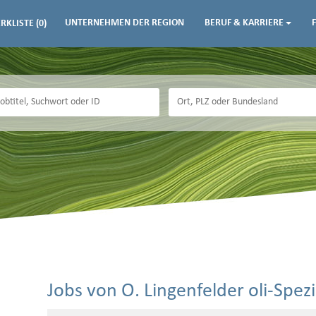
UNTERNEHMEN DER REGION
BERUF & KARRIERE
RKLISTE
(0)
Jobs von O. Lingenfelder oli-Spe