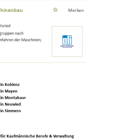
chinenbau
Merken
tsried
ugruppen nach
nfahren der Maschinen;
 in Koblenz
 in Mayen
 in Montabaur
 in Neuwied
 in Simmern
 für Kaufmännische Berufe & Verwaltung