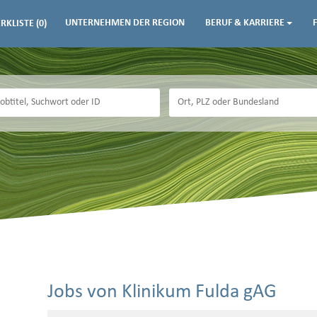
UNTERNEHMEN DER REGION
BERUF & KARRIERE
RKLISTE
(0)
Jobs von Klinikum Fulda gAG