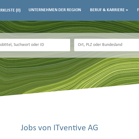
UNTERNEHMEN DER REGION
BERUF & KARRIERE
RKLISTE
(0)
Jobs von ITventive AG