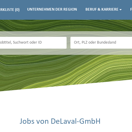
UNTERNEHMEN DER REGION
BERUF & KARRIERE
RKLISTE
(0)
Jobs von DeLaval-GmbH