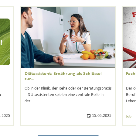
Diätassistent: Ernährung als Schlüssel
Fach
zur...
Ob in der Klinik, der Reha oder der Beratungspraxis
Der d
u
– Diätassistenten spielen eine zentrale Rolle in
Beruf
der...
Leben
.2025
15.05.2025
Job