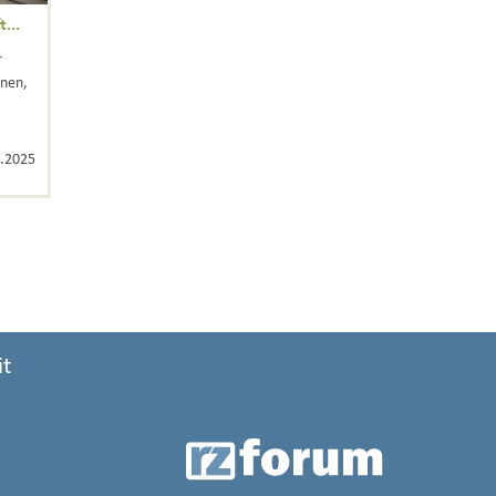
...
r
gnen,
.2025
it