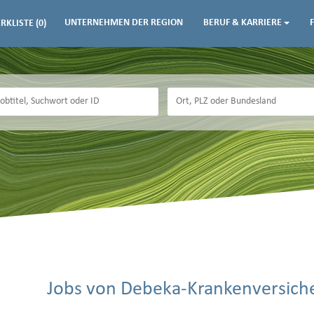
UNTERNEHMEN DER REGION
BERUF & KARRIERE
RKLISTE
(0)
Jobs von Debeka-Krankenversich