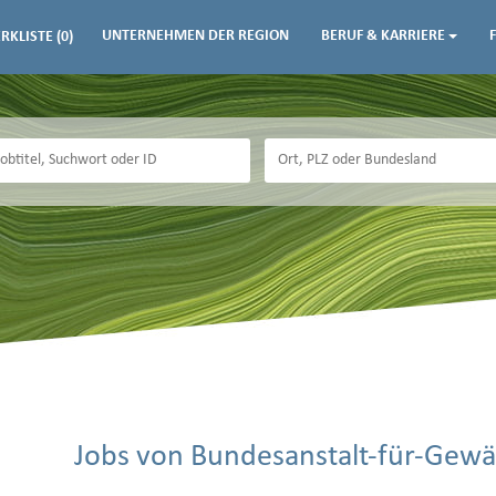
UNTERNEHMEN DER REGION
BERUF & KARRIERE
RKLISTE
(0)
Jobs von Bundesanstalt-für-Gew