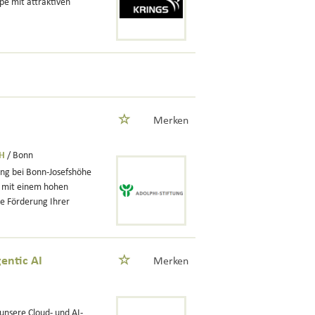
e mit attraktiven
Merken
bH
/ Bonn
ing bei Bonn-Josefshöhe
 mit einem hohen
e Förderung Ihrer
entic AI
Merken
unsere Cloud- und AI-