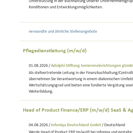
Unterstützung in der Buchhaltung unserer Unternehmensgrupp
Konditionen und Entwicklungsmöglichkeiten.
verwandte und ähnliche Stellenangebote
Pflegedienstleitung (m/w/d)
01.08.2026 /
Adolphi-Stiftung Senioreneinrichtungen gGm
Als stellvertretende Leitung in der Finanzbuchhaltung/Controll
übernehmen Sie Verantwortung in einem diakonischen Umfeld
Wertschätzungsgrad und bieten eine fundierte Vergütung sowi
Weiterbildung.
Head of Product Finance/ERP (m/w/d) SaaS & Ag
04.08.2026 /
Infoniqa Deutschland GmbH
/ Deutschland
Werde Head of Product ERP (m/w/d) bei Infoniqa und gestalte 