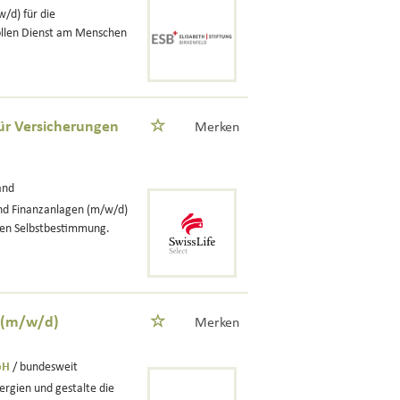
/d) für die
ollen Dienst am Menschen
ür Versicherungen
Merken
and
und Finanzanlagen (m/w/d)
llen Selbstbestimmung.
n (m/w/d)
Merken
bH
/ bundesweit
rgien und gestalte die