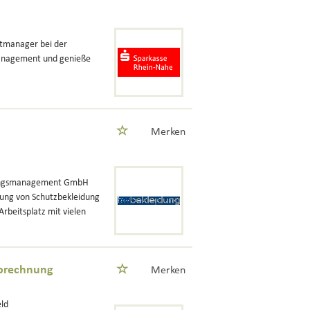
tmanager bei der
management und genieße
Merken
idungsmanagement GmbH
ltung von Schutzbekleidung
Arbeitsplatz mit vielen
abrechnung
Merken
eld