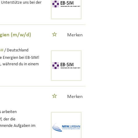
Unterstütze uns bei der
rgien (m/w/d)
Merken
bH
/ Deutschland
e Energien bei EB-SIM!
i, während du in einem
Merken
s arbeiten
, der die
pannende Aufgaben im