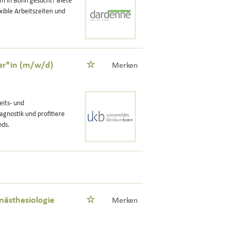
m in Bonn gesucht! Biete
ible Arbeitszeiten und
er*in (m/w/d)
Merken
its- und
gnostik und profitiere
nds.
nästhesiologie
Merken