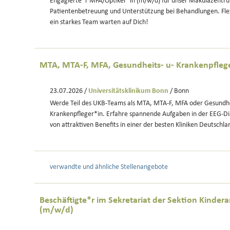
Engagierte*r MFA/Optiker*in (m/w/d) für unser Makulazentru
Patientenbetreuung und Unterstützung bei Behandlungen. Flex
ein starkes Team warten auf Dich!
MTA, MTA-F, MFA, Gesundheits- u- Krankenpfleg
23.07.2026 /
Universitätsklinikum Bonn
/ Bonn
Werde Teil des UKB-Teams als MTA, MTA-F, MFA oder Gesundhe
Krankenpfleger*in. Erfahre spannende Aufgaben in der EEG-Dia
von attraktiven Benefits in einer der besten Kliniken Deutschla
verwandte und ähnliche Stellenangebote
Beschäftigte*r im Sekretariat der Sektion Kindera
(m/w/d)