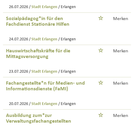
26.07.2026 /
Stadt Erlangen
/ Erlangen
Sozialpädagog*in für den
Merken
Fachdienst Stationäre Hilfen
24.07.2026 /
Stadt Erlangen
/ Erlangen
Hauswirtschaftskräfte für die
Merken
Mittagsversorgung
23.07.2026 /
Stadt Erlangen
/ Erlangen
Fachangestellte*n für Medien- und
Merken
Informationsdienste (FaMI)
20.07.2026 /
Stadt Erlangen
/ Erlangen
Ausbildung zum*zur
Merken
Verwaltungsfachangestellten