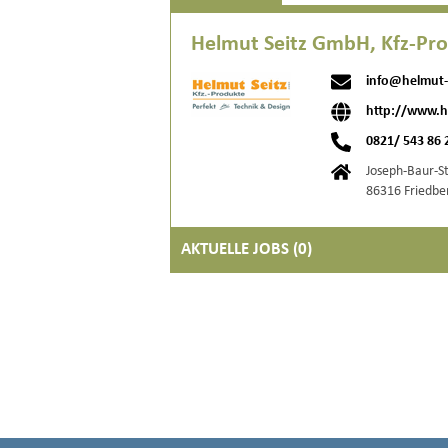
Helmut Seitz GmbH, Kfz-Pr
info@helmut-
http://www.h
0821/ 543 86 
Joseph-Baur-S
86316 Friedbe
AKTUELLE JOBS (
0
)