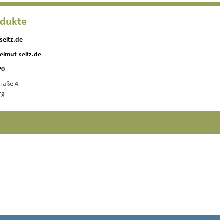
odukte
seitz.de
elmut-seitz.de
20
traße 4
rg