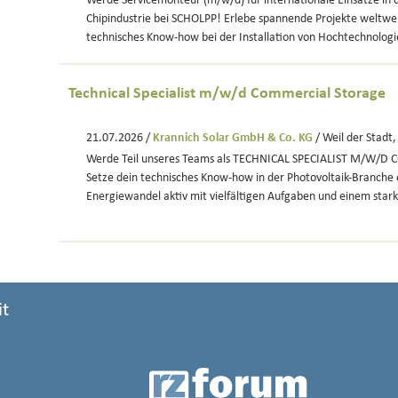
Werde Servicemonteur (m/w/d) für internationale Einsätze in d
Chipindustrie bei SCHOLPP! Erlebe spannende Projekte weltwei
technisches Know-how bei der Installation von Hochtechnologi
Technical Specialist m/w/d Commercial Storage
21.07.2026 /
Krannich Solar GmbH & Co. KG
/ Weil der Stadt
Werde Teil unseres Teams als TECHNICAL SPECIALIST M/W/
Setze dein technisches Know-how in der Photovoltaik-Branche 
Energiewandel aktiv mit vielfältigen Aufgaben und einem star
it