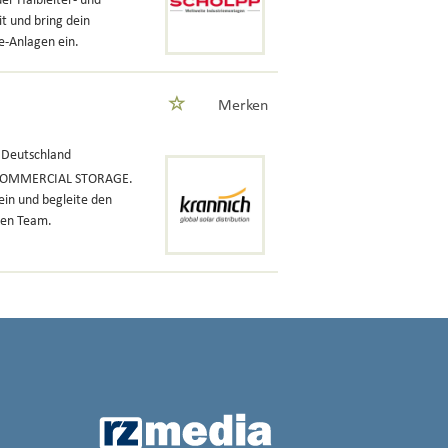
er Halbleiter- und
t und bring dein
e-Anlagen ein.
Merken
, Deutschland
D COMMERCIAL STORAGE.
ein und begleite den
ken Team.