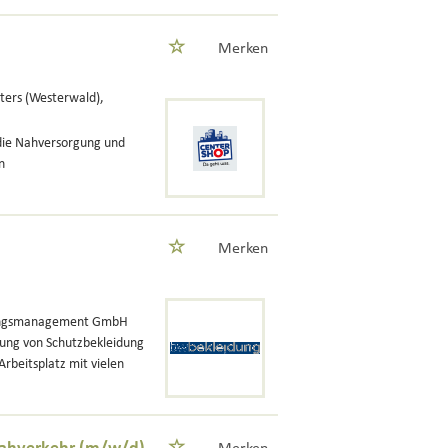
Merken
lters (Westerwald),
die Nahversorgung und
n
Merken
idungsmanagement GmbH
ltung von Schutzbekleidung
Arbeitsplatz mit vielen