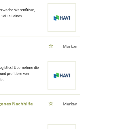
berwache Warenflüsse,
Sei Teil eines
Merken
ogistics! Übernehme die
nd profitiere von
ie.
genes Nachhilfe-
Merken