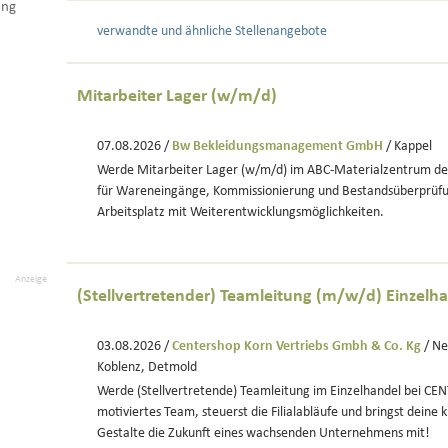
ung
verwandte und ähnliche Stellenangebote
Mitarbeiter Lager (w/m/d)
07.08.2026 /
Bw Bekleidungsmanagement GmbH
/ Kappel
Werde Mitarbeiter Lager (w/m/d) im ABC-Materialzentrum d
für Wareneingänge, Kommissionierung und Bestandsüberprüfu
Arbeitsplatz mit Weiterentwicklungsmöglichkeiten.
Anzeige
(Stellvertretender) Teamleitung (m/w/d) Einzelh
03.08.2026 /
Centershop Korn Vertriebs Gmbh & Co. Kg
/ Ne
Koblenz, Detmold
Werde (Stellvertretende) Teamleitung im Einzelhandel bei CE
motiviertes Team, steuerst die Filialabläufe und bringst deine 
Gestalte die Zukunft eines wachsenden Unternehmens mit!