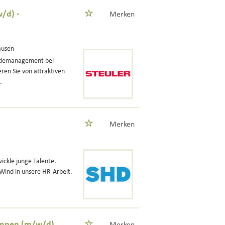
/d) -
Merken
ausen
udemanagement bei
eren Sie von attraktiven
.
Merken
ickle junge Talente.
Wind in unsere HR-Arbeit.
Lampen (m/w/d)