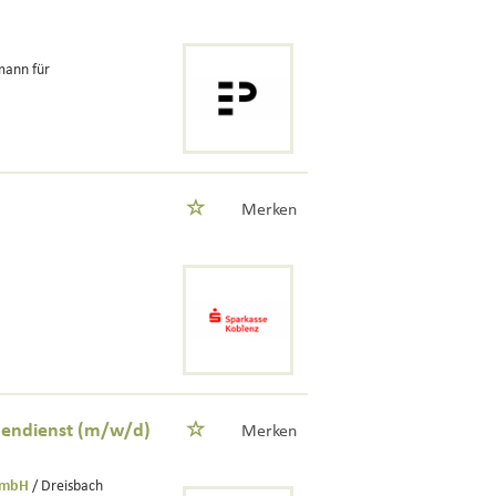
mann für
Merken
nnendienst (m/w/d)
Merken
GmbH
/ Dreisbach