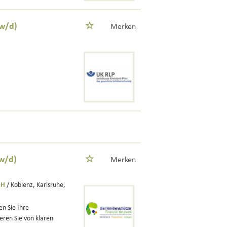
w/d)
Merken
w/d)
Merken
bH
/ Koblenz, Karlsruhe,
n Sie Ihre
ren Sie von klaren