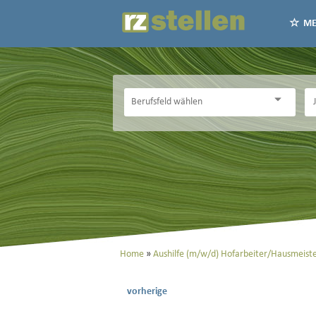
ME
Home
Aushilfe (m/w/d) Hofarbeiter/Hausmeist
vorherige