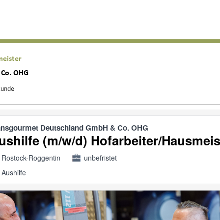
meister
 Co. OHG
tunde