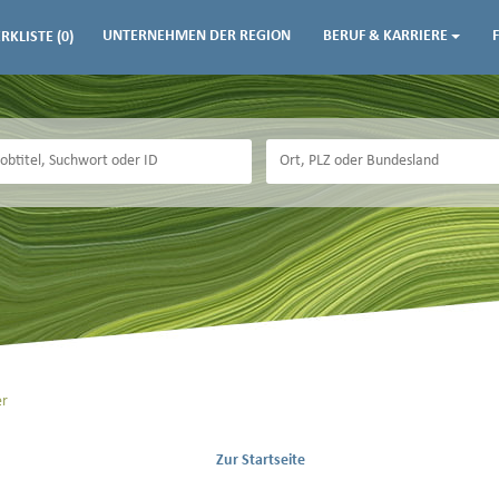
UNTERNEHMEN DER REGION
BERUF & KARRIERE
RKLISTE
(0)
er
Zur Startseite