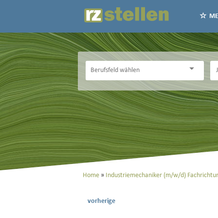
ME
Home
Industriemechaniker (m/w/d) Fachricht
vorherige