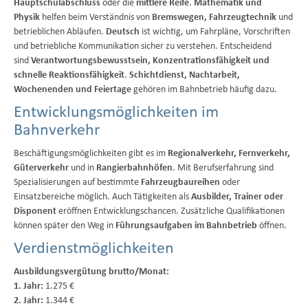
Hauptschulabschluss
oder die
mittlere Reife
.
Mathematik und
Physik
helfen beim Verständnis von
Bremswegen, Fahrzeugtechnik
und
betrieblichen Abläufen.
Deutsch
ist wichtig, um Fahrpläne, Vorschriften
und betriebliche Kommunikation sicher zu verstehen. Entscheidend
sind
Verantwortungsbewusstsein, Konzentrationsfähigkeit und
schnelle Reaktionsfähigkeit
.
Schichtdienst, Nachtarbeit,
Wochenenden und Feiertage
gehören im Bahnbetrieb häufig dazu.
Entwicklungsmöglichkeiten im
Bahnverkehr
Beschäftigungsmöglichkeiten gibt es im
Regionalverkehr, Fernverkehr,
Güterverkehr
und in
Rangierbahnhöfen
. Mit Berufserfahrung sind
Spezialisierungen auf bestimmte
Fahrzeugbaureihen
oder
Einsatzbereiche möglich. Auch Tätigkeiten als
Ausbilder, Trainer oder
Disponent
eröffnen Entwicklungschancen. Zusätzliche Qualifikationen
können später den Weg in
Führungsaufgaben im Bahnbetrieb
öffnen.
Verdienstmöglichkeiten
Ausbildungsvergütung brutto/Monat:
1. Jahr:
1.275 €
2. Jahr:
1.344 €