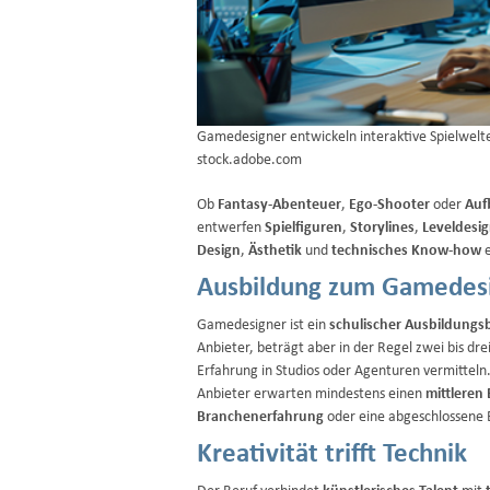
Gamedesigner entwickeln interaktive Spielwelt
stock.adobe.com
Ob
Fantasy-Abenteuer
,
Ego-Shooter
oder
Auf
entwerfen
Spielfiguren
,
Storylines
,
Leveldesi
Design
,
Ästhetik
und
technisches Know-how
e
Ausbildung zum Gamedes
Gamedesigner ist ein
schulischer Ausbildungs
Anbieter, beträgt aber in der Regel zwei bis dr
Erfahrung in Studios oder Agenturen vermitteln.
Anbieter erwarten mindestens einen
mittleren
Branchenerfahrung
oder eine abgeschlossene 
Kreativität trifft Technik