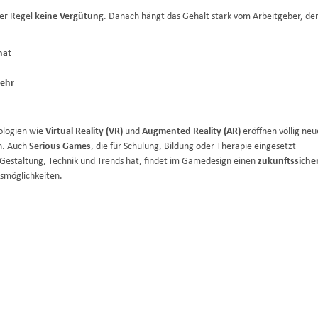
der Regel
keine Vergütung
. Danach hängt das Gehalt stark vom Arbeitgeber, de
nat
mehr
ologien wie
Virtual Reality (VR)
und
Augmented Reality (AR)
eröffnen völlig neu
en. Auch
Serious Games
, die für Schulung, Bildung oder Therapie eingesetzt
estaltung, Technik und Trends hat, findet im Gamedesign einen
zukunftssiche
gsmöglichkeiten.