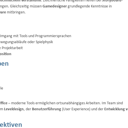
technischem Verständnis
. Zeichnerische Fähigkeiten helfen bei
Storyboard-
ngen. Gleichzeitig müssen
Gamedesigner
grundlegende Kenntnisse in
ware
mitbringen.
 Umgang mit Tools und Programmiersprachen
ewegungsabläufe oder Spielphysik
e Projektarbeit
sition
ben
le
fice
– moderne Tools ermöglichen ortsunabhängiges Arbeiten. Im Team sind
em
Leveldesign
, der
Benutzerführung
(User Experience) und der
Entwicklung 
ektiven