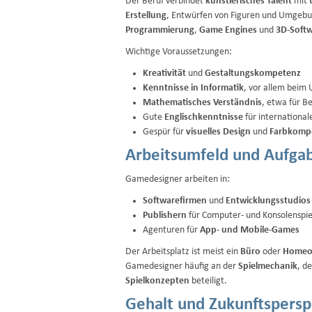
Der Beruf verbindet
künstlerisches Talent
mit
Erstellung
, Entwürfen von Figuren und Umgebu
Programmierung
,
Game Engines
und
3D-Soft
Wichtige Voraussetzungen:
Kreativität
und
Gestaltungskompetenz
Kenntnisse in Informatik
, vor allem beim
Mathematisches Verständnis
, etwa für B
Gute
Englischkenntnisse
für international
Gespür für
visuelles Design
und
Farbkompo
Arbeitsumfeld und Aufga
Gamedesigner arbeiten in:
Softwarefirmen
und
Entwicklungsstudios
Publishern
für Computer- und Konsolenspie
Agenturen für
App- und Mobile-Games
Der Arbeitsplatz ist meist ein
Büro
oder
Homeof
Gamedesigner häufig an der
Spielmechanik
, d
Spielkonzepten
beteiligt.
Gehalt und Zukunftspersp