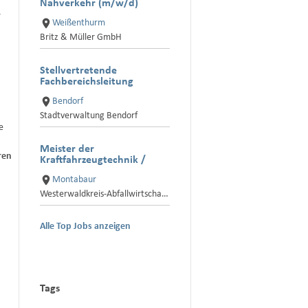
Nahverkehr (m/w/d)
r
Weißenthurm
Britz & Müller GmbH
Stellvertretende
Fachbereichsleitung
(m/w/d)
Bendorf
Stadtverwaltung Bendorf
e
Meister der
ren
Kraftfahrzeugtechnik /
Mechatronik (m/w/d)
Montabaur
Westerwaldkreis-AbfallwirtschaftsBetrieb
Alle Top Jobs anzeigen
Tags