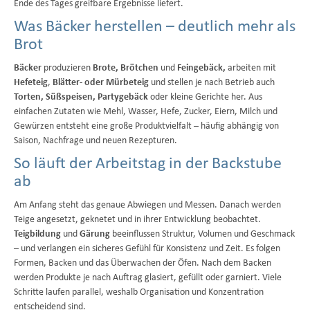
Ende des Tages greifbare Ergebnisse liefert.
Was Bäcker herstellen – deutlich mehr als
Brot
Bäcker
produzieren
Brote, Brötchen
und
Feingebäck,
arbeiten mit
Hefeteig
,
Blätter- oder Mürbeteig
und stellen je nach Betrieb auch
Torten, Süßspeisen, Partygebäck
oder kleine Gerichte her. Aus
einfachen Zutaten wie Mehl, Wasser, Hefe, Zucker, Eiern, Milch und
Gewürzen entsteht eine große Produktvielfalt – häufig abhängig von
Saison, Nachfrage und neuen Rezepturen.
So läuft der Arbeitstag in der Backstube
ab
Am Anfang steht das genaue Abwiegen und Messen. Danach werden
Teige angesetzt, geknetet und in ihrer Entwicklung beobachtet.
Teigbildung
und
Gärung
beeinflussen Struktur, Volumen und Geschmack
– und verlangen ein sicheres Gefühl für Konsistenz und Zeit. Es folgen
Formen, Backen und das Überwachen der Öfen. Nach dem Backen
werden Produkte je nach Auftrag glasiert, gefüllt oder garniert. Viele
Schritte laufen parallel, weshalb Organisation und Konzentration
entscheidend sind.