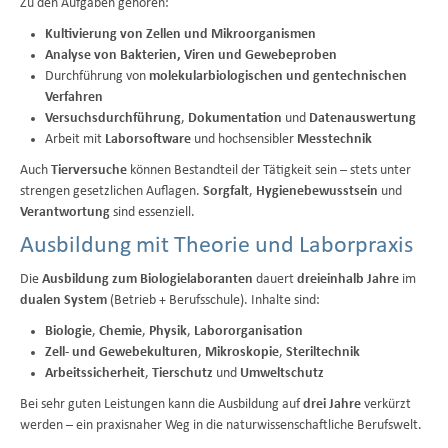
Zu den Aufgaben gehören:
Kultivierung von Zellen und Mikroorganismen
Analyse von Bakterien, Viren und Gewebeproben
Durchführung von
molekularbiologischen und gentechnischen
Verfahren
Versuchsdurchführung
,
Dokumentation
und
Datenauswertung
Arbeit mit
Laborsoftware
und hochsensibler
Messtechnik
Auch
Tierversuche
können Bestandteil der Tätigkeit sein – stets unter
strengen gesetzlichen Auflagen.
Sorgfalt
,
Hygienebewusstsein
und
Verantwortung
sind essenziell.
Ausbildung mit Theorie und Laborpraxis
Die
Ausbildung zum Biologielaboranten
dauert
dreieinhalb Jahre
im
dualen System
(Betrieb + Berufsschule). Inhalte sind:
Biologie
,
Chemie
,
Physik
,
Labororganisation
Zell- und Gewebekulturen
,
Mikroskopie
,
Steriltechnik
Arbeitssicherheit
,
Tierschutz
und
Umweltschutz
Bei sehr guten Leistungen kann die Ausbildung auf
drei Jahre
verkürzt
werden – ein praxisnaher Weg in die naturwissenschaftliche Berufswelt.