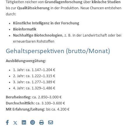
Tätigkeiten reichen von
Grundlagenforschung
über
klinische Studien
bis zur
Qualitätssicherung
in der Produktion. Neue Chancen entstehen
durch:
Künstliche Intelligenz in der Forschung
Bioinformatik
Nachhaltige Biotechnologien
, z. B. in der Landwirtschaft oder bei
erneuerbaren Rohstoffen
Gehaltsperspektiven (brutto/Monat)
Ausbildungsvergütung:
1. Jahr: ca. 1.147–1.204 €
2. Jahr: ca. 1.222–1.315 €
3. Jahr: ca. 1.277–1.389 €
4. Jahr: ca. 1.329–1.486 €
Berufseinstieg:
ca. 2.850–3.000 €
Durchschnittlich:
ca. 3.100–3.600 €
Mit Erfahrung/Leitung:
bis ca. 4.200 €