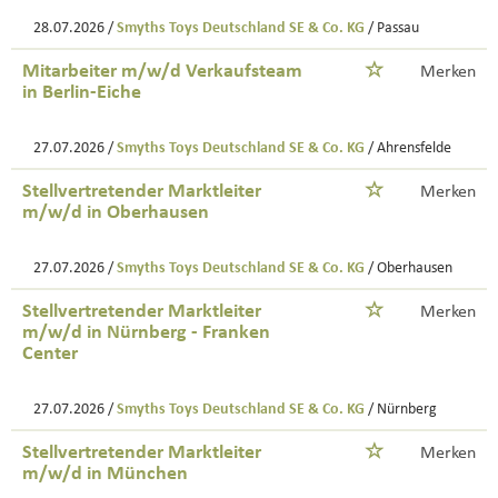
28.07.2026 /
Smyths Toys Deutschland SE & Co. KG
/ Passau
Mitarbeiter m/w/d Verkaufsteam
Merken
in Berlin-Eiche
27.07.2026 /
Smyths Toys Deutschland SE & Co. KG
/ Ahrensfelde
Stellvertretender Marktleiter
Merken
m/w/d in Oberhausen
27.07.2026 /
Smyths Toys Deutschland SE & Co. KG
/ Oberhausen
Stellvertretender Marktleiter
Merken
m/w/d in Nürnberg - Franken
Center
27.07.2026 /
Smyths Toys Deutschland SE & Co. KG
/ Nürnberg
Stellvertretender Marktleiter
Merken
m/w/d in München