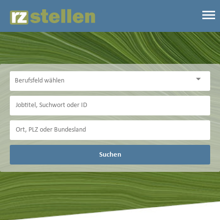
Suchen