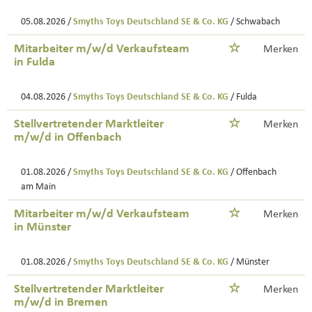
05.08.2026 /
Smyths Toys Deutschland SE & Co. KG
/ Schwabach
Mitarbeiter m/w/d Verkaufsteam
Merken
in Fulda
04.08.2026 /
Smyths Toys Deutschland SE & Co. KG
/ Fulda
Stellvertretender Marktleiter
Merken
m/w/d in Offenbach
01.08.2026 /
Smyths Toys Deutschland SE & Co. KG
/ Offenbach
am Main
Mitarbeiter m/w/d Verkaufsteam
Merken
in Münster
01.08.2026 /
Smyths Toys Deutschland SE & Co. KG
/ Münster
Stellvertretender Marktleiter
Merken
m/w/d in Bremen