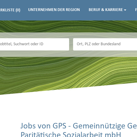
UNTERNEHMEN DER REGION
BERUF & KARRIERE
RKLISTE
(0)
Jobs von GPS - Gemeinnützige Ges
Paritätische Sozialarbeit mbH