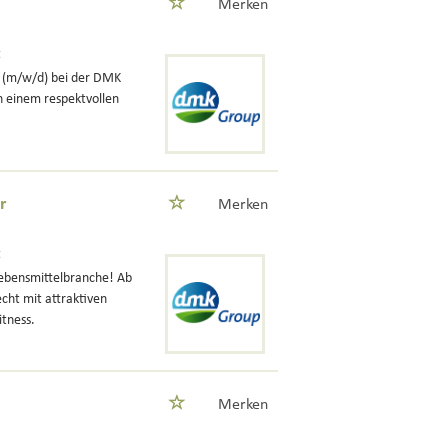
Merken
t
r (m/w/d) bei der DMK
n einem respektvollen
r
Merken
t
Lebensmittelbranche! Ab
cht mit attraktiven
itness.
Merken