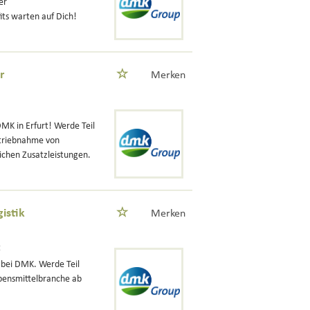
er
ts warten auf Dich!
r
Merken
MK in Erfurt! Werde Teil
etriebnahme von
ichen Zusatzleistungen.
istik
Merken
t
) bei DMK. Werde Teil
ebensmittelbranche ab