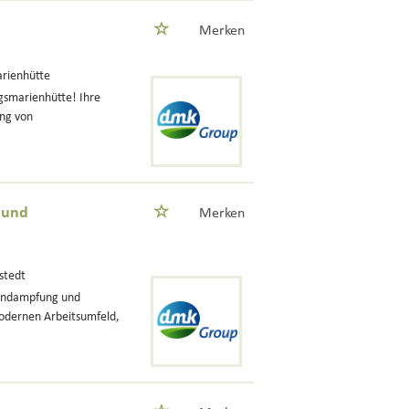
Merken
rienhütte
gsmarienhütte! Ihre
ng von
 und
Merken
stedt
Eindampfung und
odernen Arbeitsumfeld,