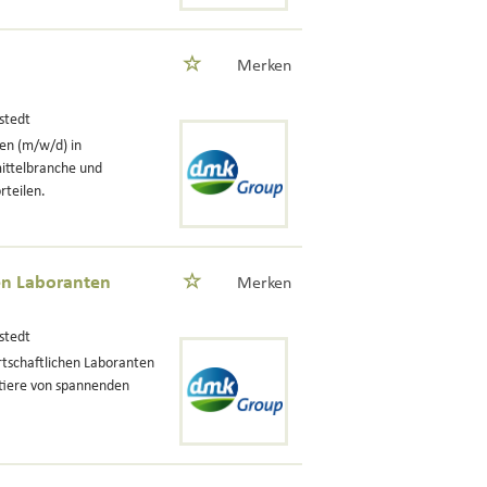
Merken
stedt
en (m/w/d) in
ittelbranche und
rteilen.
en Laboranten
Merken
stedt
tschaftlichen Laboranten
tiere von spannenden