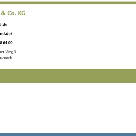
 & Co. KG
d.de
and.de/
88 64 00
er Weg 3
euznach