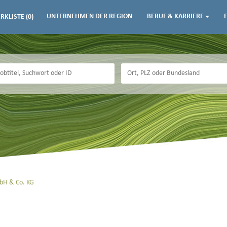
UNTERNEHMEN DER REGION
BERUF & KARRIERE
RKLISTE
(0)
bH & Co. KG