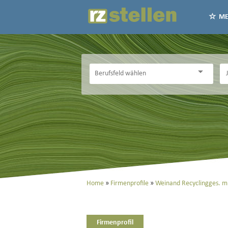
ME
Home
Firmenprofile
Weinand Recyclingges. m
Firmenprofil