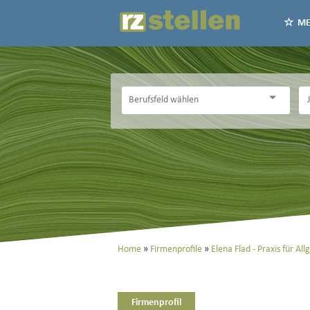
ME
Home
Firmenprofile
Elena Flad - Praxis für A
Firmenprofil