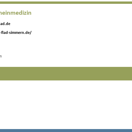
emeinmedizin
lad.de
s-flad-simmern.de/
n