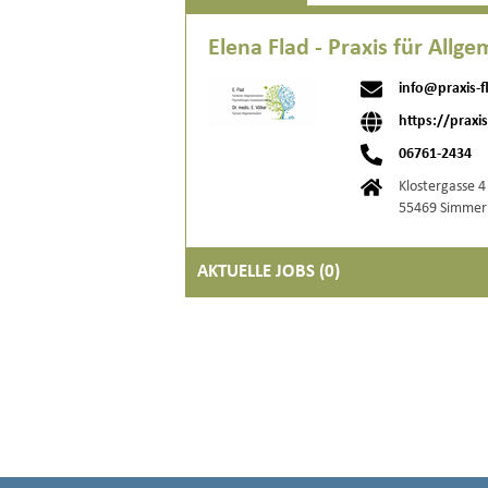
Elena Flad - Praxis für Allg
info@praxis-f
https://praxi
06761-2434
Klostergasse 4
55469 Simmer
AKTUELLE JOBS (
0
)