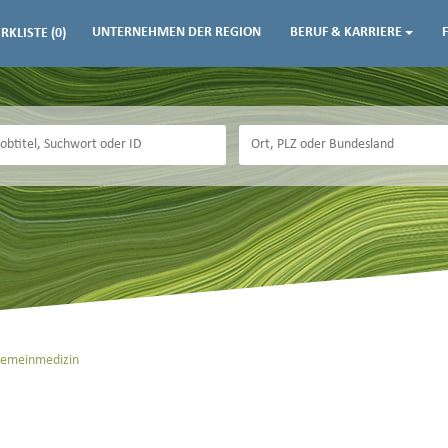
UNTERNEHMEN DER REGION
BERUF & KARRIERE
RKLISTE
(0)
llgemeinmedizin