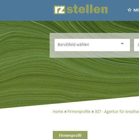
ME
Home
Firmenprofile
307 - Agentur für kreati
Firmenprofil