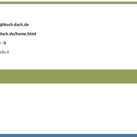
@koch-dach.de
-dach.de/home.html
 - 0
aße 4