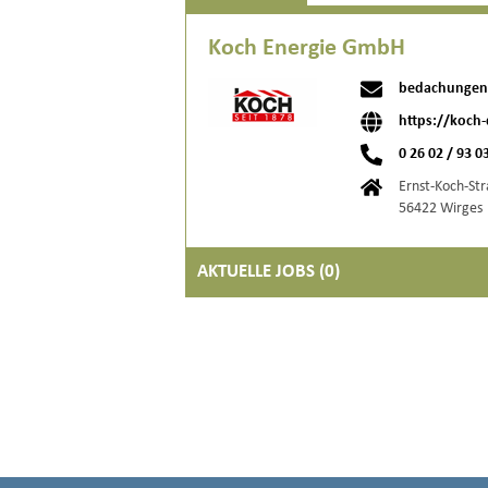
Koch Energie GmbH
bedachungen
https://koch
0 26 02 / 93 03
Ernst-Koch-Str
56422 Wirges
AKTUELLE JOBS (
0
)