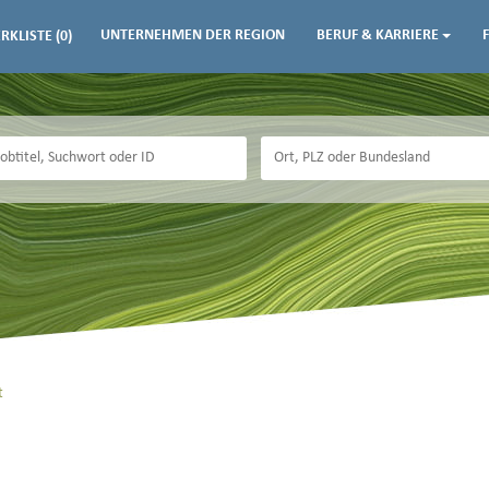
UNTERNEHMEN DER REGION
BERUF & KARRIERE
RKLISTE
(0)
t