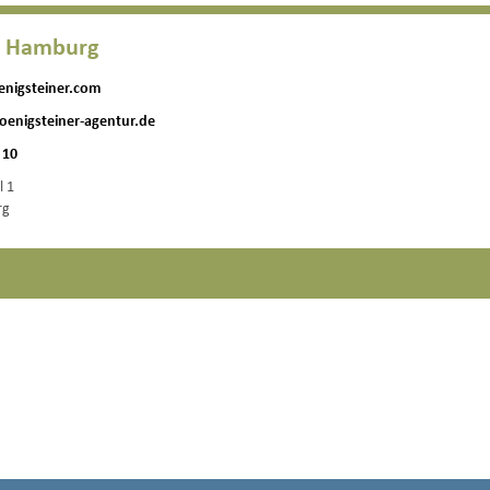
H Hamburg
enigsteiner.com
oenigsteiner-agentur.de
 10
l 1
rg