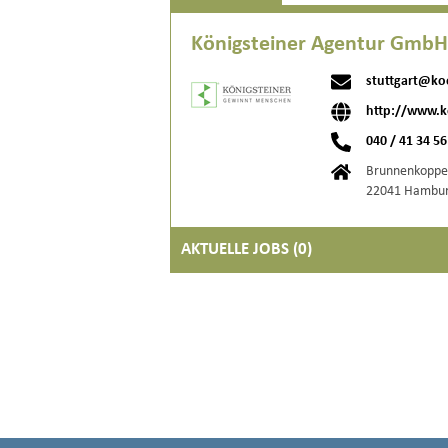
Königsteiner Agentur Gmb
stuttgart@ko
http://www.k
040 / 41 34 56
Brunnenkoppe
22041 Hambu
AKTUELLE JOBS (
0
)