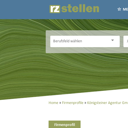
ME
Home
Firmenprofile
Königsteiner Agentur G
Firmenprofil