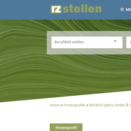
ME
Home
Firmenprofile
MICROS Optics GmbH & Co
Firmenprofil