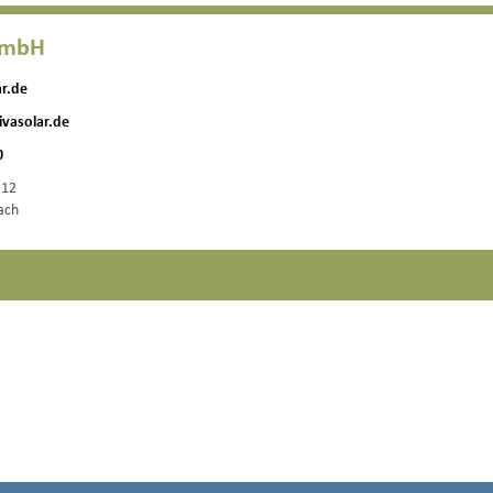
 GmbH
r.de
vasolar.de
0
 12
ach