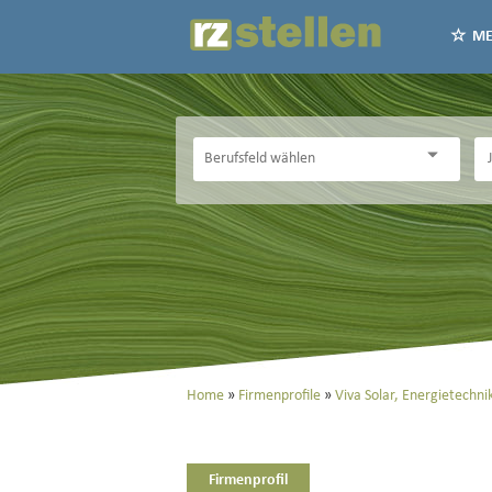
ME
Home
Firmenprofile
Viva Solar, Energietechn
Firmenprofil