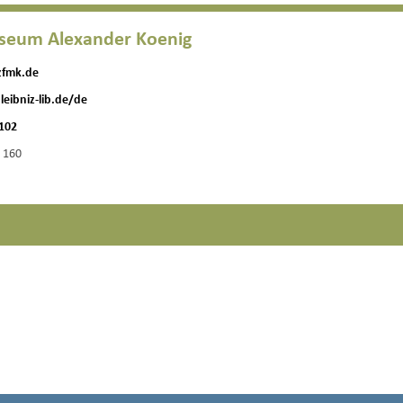
seum Alexander Koenig
zfmk.de
leibniz-lib.de/de
-102
 160