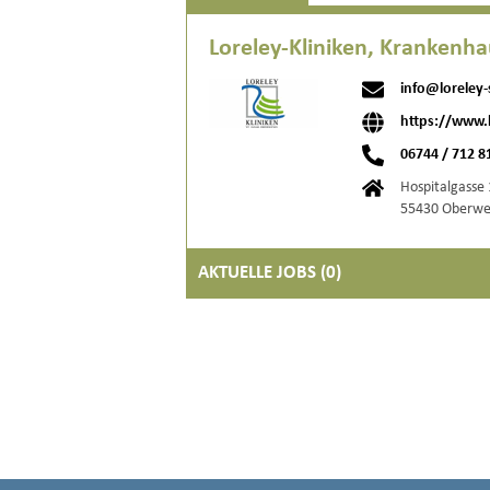
Loreley-Kliniken, Krankenh
info@loreley
https://www.l
06744 / 712 8
Hospitalgasse
55430 Oberwe
AKTUELLE JOBS (
0
)