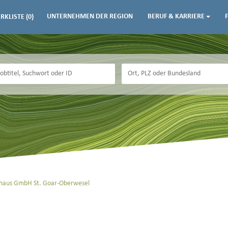
UNTERNEHMEN DER REGION
BERUF & KARRIERE
RKLISTE
(0)
enhaus GmbH St. Goar-Oberwesel