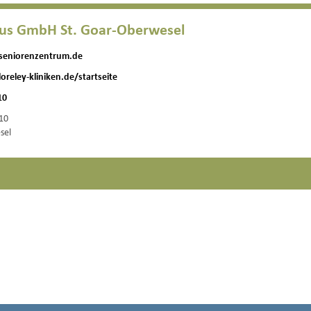
aus GmbH St. Goar-Oberwesel
-seniorenzentrum.de
oreley-kliniken.de/startseite
10
 10
sel