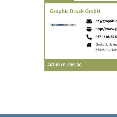
Graphic Druck GmbH
dg@graphic-d
http://www.g
0671 / 88 85 
Grete-Schicked
55545 Bad Kr
AKTUELLE JOBS (
0
)