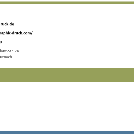
ruck.de
raphic-druck.com/
80
anz-Str. 24
euznach