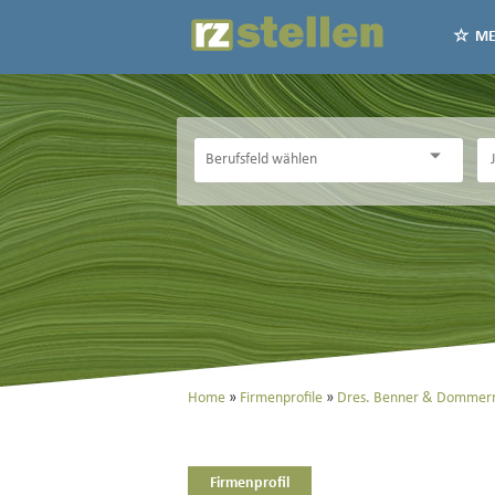
ME
Home
Firmenprofile
Dres. Benner & Dommerm
Firmenprofil