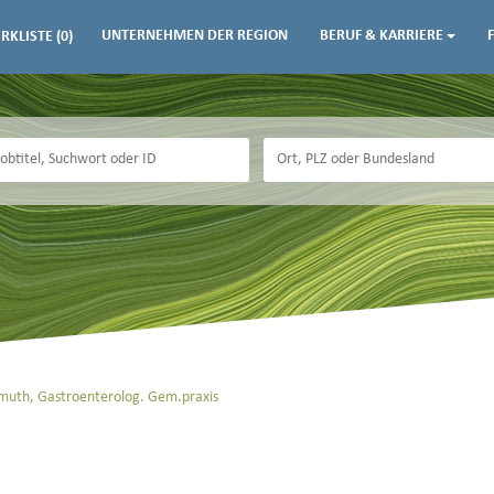
UNTERNEHMEN DER REGION
BERUF & KARRIERE
RKLISTE
(0)
uth, Gastroenterolog. Gem.praxis