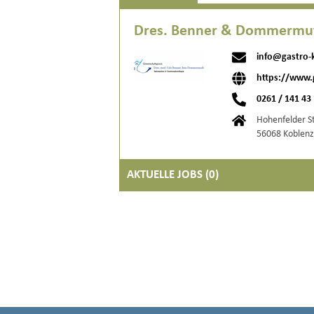
Dres. Benner & Dommermuth
info@gastro-
https://www.
0261 / 141 43
Hohenfelder S
56068 Koblenz
AKTUELLE JOBS (
0
)