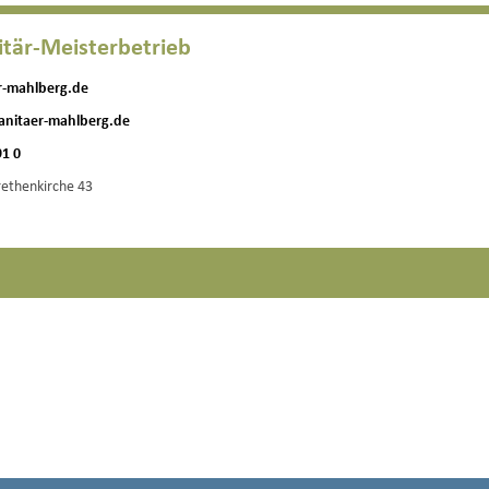
tär-Meisterbetrieb
r-mahlberg.de
anitaer-mahlberg.de
91 0
ethenkirche 43