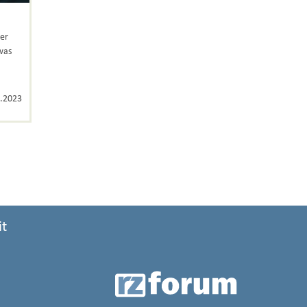
er
was
.2023
it