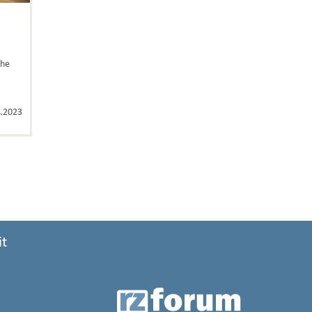
che
.2023
it