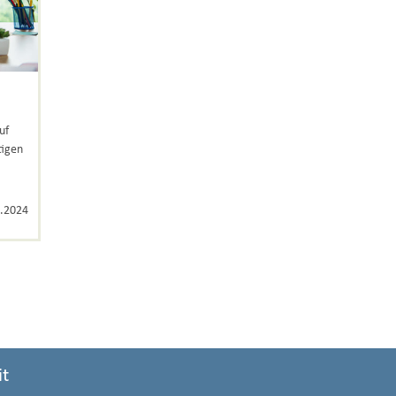
uf
tigen
.2024
it