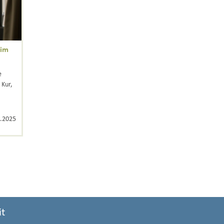
 im
e
 Kur,
.2025
it