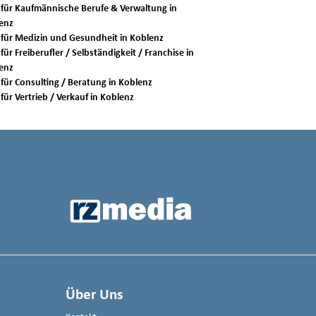
 für Kaufmännische Berufe & Verwaltung in
enz
Jobs für Medizin und Gesundheit in Koblenz
für Freiberufler / Selbständigkeit / Franchise in
enz
Jobs für Consulting / Beratung in Koblenz
Jobs für Vertrieb / Verkauf in Koblenz
Über Uns