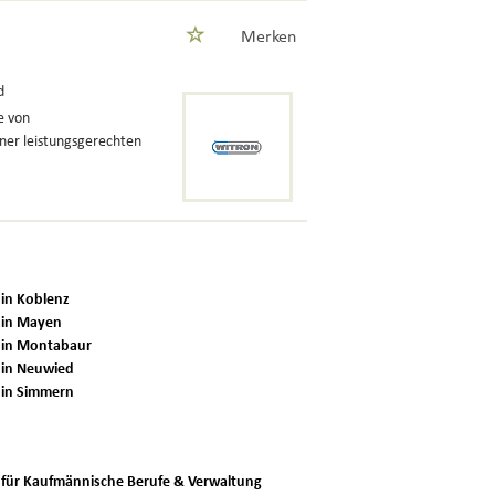
Merken
d
e von
iner leistungsgerechten
 in Koblenz
 in Mayen
 in Montabaur
 in Neuwied
 in Simmern
 für Kaufmännische Berufe & Verwaltung