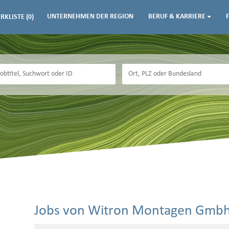
UNTERNEHMEN DER REGION
BERUF & KARRIERE
RKLISTE
(0)
Jobs von Witron Montagen Gmbh